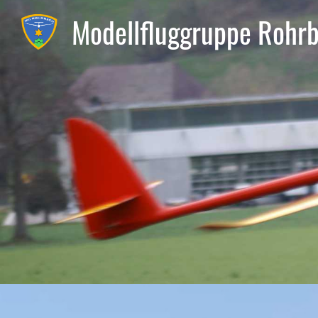
Modellfluggruppe Rohr