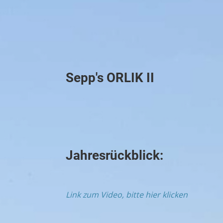
Sepp's ORLIK II
Jahresrückblick:
Link zum Video, bitte hier klicken